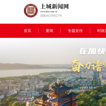
www.hzsc.com.cn
浙新办[2006]23号
首页
要闻
专题宣传
时政