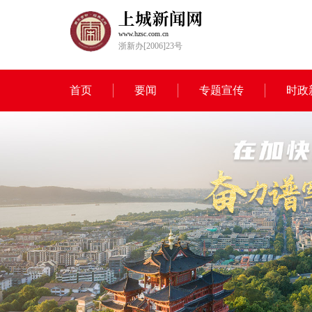
www.hzsc.com.cn
浙新办[2006]23号
首页
要闻
专题宣传
时政