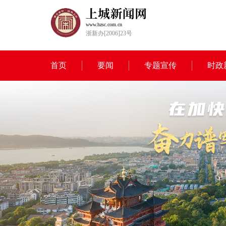
www.hzsc.com.cn
浙新办[2006]23号
首页
要闻
专题宣传
时政