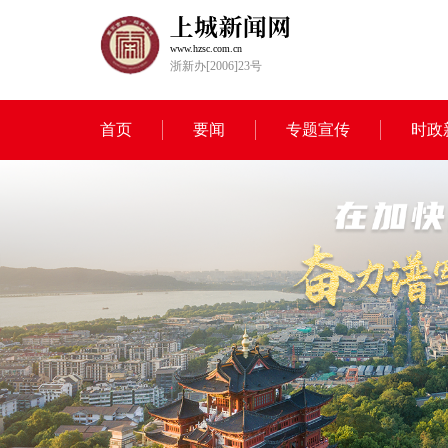
www.hzsc.com.cn
浙新办[2006]23号
首页
要闻
专题宣传
时政