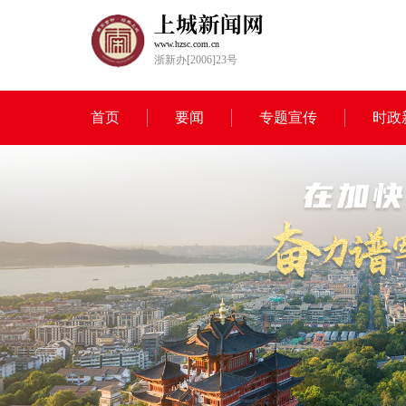
www.hzsc.com.cn
浙新办[2006]23号
首页
要闻
专题宣传
时政